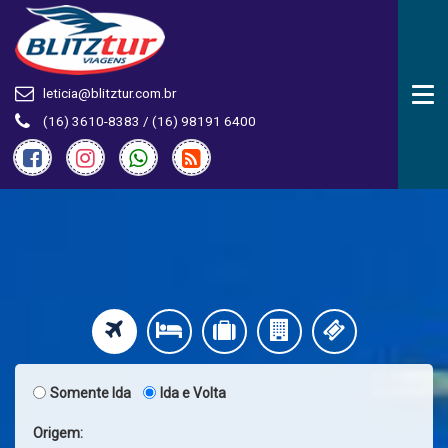
Tog
leticia@blitztur.com.br
nav
(16) 3610-8383 / (16) 98191 6400
Somente Ida
Ida e Volta
Origem: